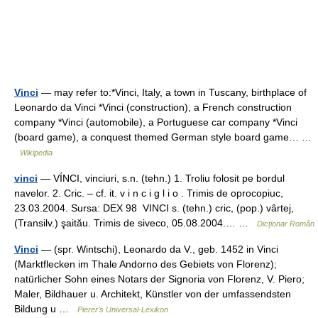
Vinci
— may refer to:*Vinci, Italy, a town in Tuscany, birthplace of
Leonardo da Vinci *Vinci (construction), a French construction
company *Vinci (automobile), a Portuguese car company *Vinci
(board game), a conquest themed German style board game… …
Wikipedia
vinci
— VÍNCI, vinciuri, s.n. (tehn.) 1. Troliu folosit pe bordul
navelor. 2. Cric. – cf. it. v i n c i g l i o . Trimis de oprocopiuc,
23.03.2004. Sursa: DEX 98 VINCI s. (tehn.) cric, (pop.) vârtej,
(Transilv.) şaitău. Trimis de siveco, 05.08.2004.… …
Dicționar Român
Vinci
— (spr. Wintschi), Leonardo da V., geb. 1452 in Vinci
(Marktflecken im Thale Andorno des Gebiets von Florenz);
natürlicher Sohn eines Notars der Signoria von Florenz, V. Piero;
Maler, Bildhauer u. Architekt, Künstler von der umfassendsten
Bildung u …
Pierer's Universal-Lexikon