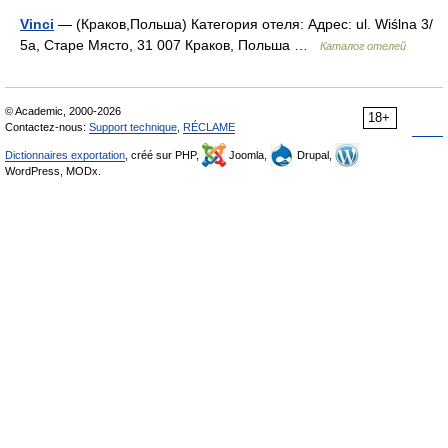
Vinci
— (Краков,Польша) Категория отеля: Адрес: ul. Wiślna 3/
5a, Старе Място, 31 007 Краков, Польша …
Каталог отелей
© Academic, 2000-2026
18+
Contactez-nous:
Support technique
,
RÉCLAME
Dictionnaires exportation
, créé sur PHP,
Joomla,
Drupal,
WordPress, MODx.