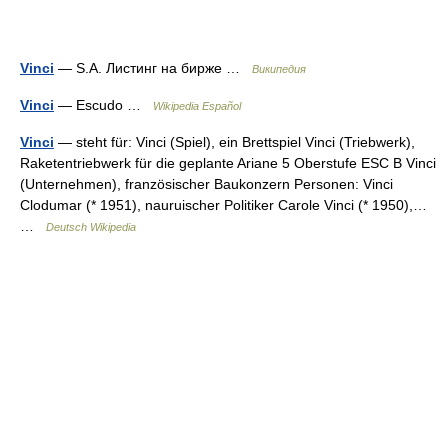
Vinci
— S.A. Листинг на бирже …
Википедия
Vinci
— Escudo …
Wikipedia Español
Vinci
— steht für: Vinci (Spiel), ein Brettspiel Vinci (Triebwerk),
Raketentriebwerk für die geplante Ariane 5 Oberstufe ESC B Vinci
(Unternehmen), französischer Baukonzern Personen: Vinci
Clodumar (* 1951), nauruischer Politiker Carole Vinci (* 1950),…
…
Deutsch Wikipedia