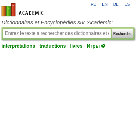
RU
EN
DE
ES
fr-academic.com
Dictionnaires et Encyclopédies sur 'Academic'
Recherche!
interprétations
traductions
livres
Игры ⚽